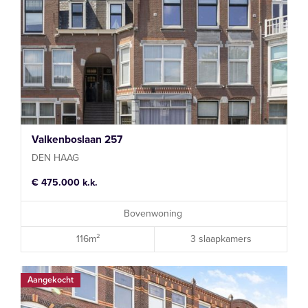
Valkenboslaan 257
DEN HAAG
€ 475.000 k.k.
Bovenwoning
116m²
3 slaapkamers
Aangekocht