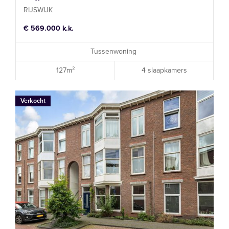
RIJSWIJK
€ 569.000 k.k.
Tussenwoning
127m²
4 slaapkamers
Verkocht