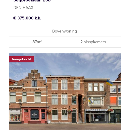
Segbroeklaan 238
DEN HAAG
€ 375.000 k.k.
Bovenwoning
87m²
2 slaapkamers
Aangekocht