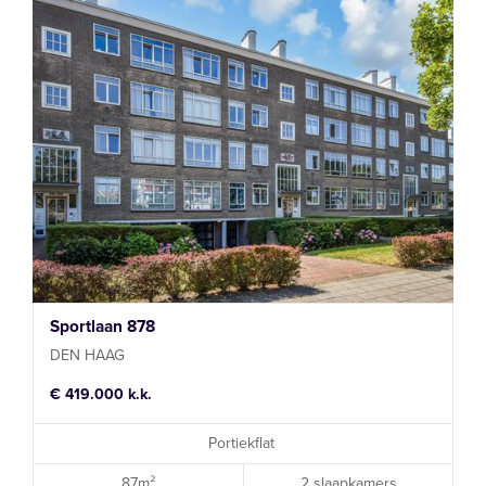
Sportlaan 878
DEN HAAG
€ 419.000 k.k.
Portiekflat
87m²
2 slaapkamers