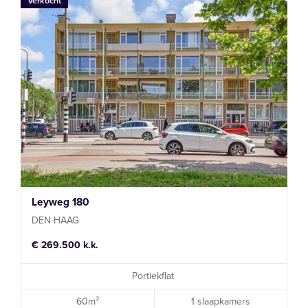
Verkocht
Leyweg 180
DEN HAAG
€ 269.500 k.k.
Portiekflat
60m²
1 slaapkamers