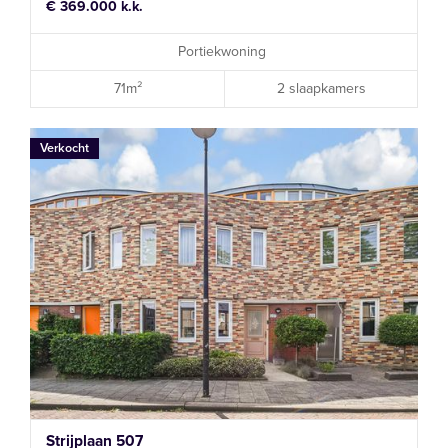
€ 369.000 k.k.
Portiekwoning
71m²
2 slaapkamers
Verkocht
Strijplaan 507