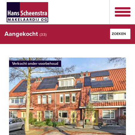
Aangekocht
ZOEKEN
(
33
)
Plaats
Verkocht onder voorbehoud
Woningtype
Min. prijs
Max. prijs
Slaapkamers
Oppervlakte