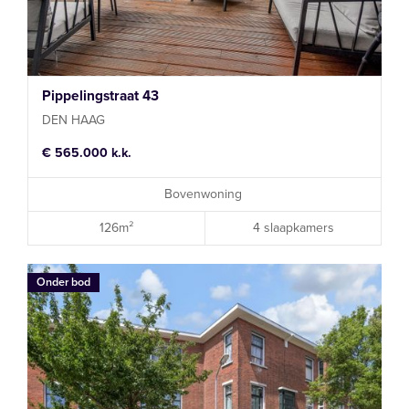
Pippelingstraat 43
DEN HAAG
€ 565.000 k.k.
Bovenwoning
126m²
4 slaapkamers
Onder bod