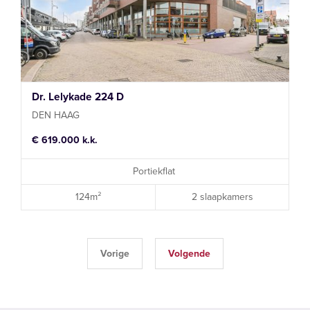
Dr. Lelykade 224 D
DEN HAAG
€ 619.000 k.k.
Portiekflat
124m²
2 slaapkamers
Vorige
Volgende