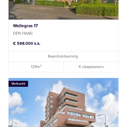
Wollegras 17
DEN HAAG
€ 598.000 k.k.
Kwardrantwoning
129m²
4 slaapkamers
Verkocht