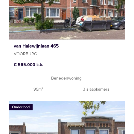
van Halewijnlaan 465
VOORBURG
€ 565.000 k.k.
Benedenwoning
95m²
3 slaapkamers
Onder bod