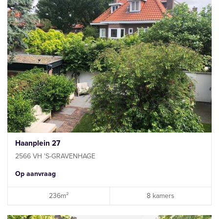
Haanplein 27
2566 VH 'S-GRAVENHAGE
Op aanvraag
236m²
8 kamers