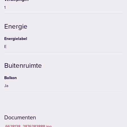
1
Energie
Energielabel
E
Buitenruimte
Balkon
Ja
Documenten
6628138_2876283888.jpg