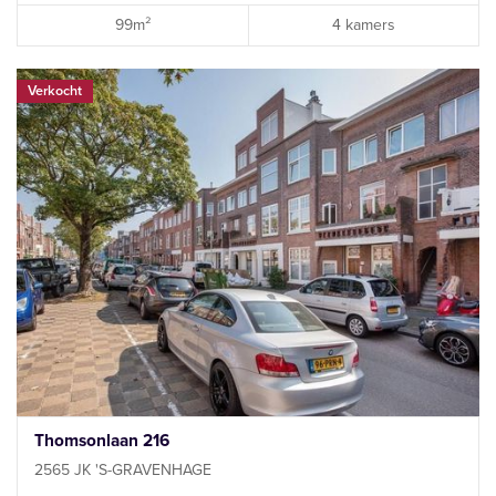
99m²
4 kamers
Verkocht
Thomsonlaan 216
2565 JK 'S-GRAVENHAGE