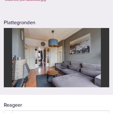
Plattegronden
vorige
volg
Reageer