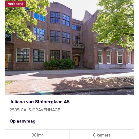
Verkocht
Juliana van Stolberglaan 45
2595 CA 'S-GRAVENHAGE
Op aanvraag
381m²
8 kamers