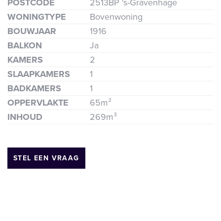
POSTCODE
2513BP 's-Gravenhage
WONINGTYPE
Bovenwoning
BOUWJAAR
1916
BALKON
Ja
KAMERS
2
SLAAPKAMERS
1
BADKAMERS
1
ende
OPPERVLAKTE
65m²
INHOUD
269m³
STEL EEN VRAAG