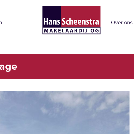
n
Over ons
hage
Verg