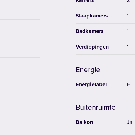
Kamers
2
Slaapkamers
1
Badkamers
1
Verdiepingen
1
Energie
Energielabel
E
Buitenruimte
Balkon
Ja