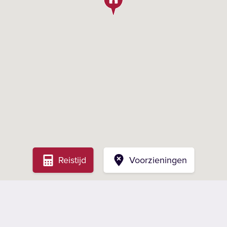
van harte welkom om
verstrekken over de woni
noemenswaardige
zelf bewoond, wel kan m
Reistijd
Voorzieningen