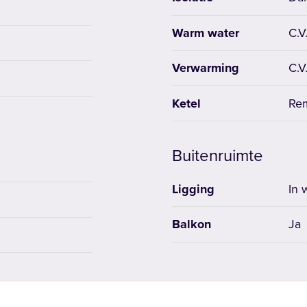
Warm water
C.V
Verwarming
C.V
Ketel
Rem
Buitenruimte
Ligging
In 
Balkon
Ja