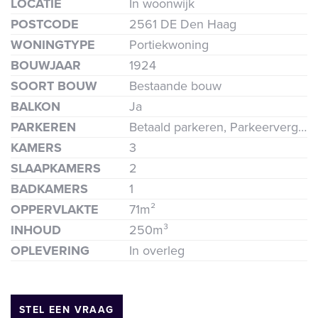
LOCATIE
In woonwijk
POSTCODE
2561 DE Den Haag
WONINGTYPE
Portiekwoning
BOUWJAAR
1924
SOORT BOUW
Bestaande bouw
BALKON
Ja
PARKEREN
Betaald parkeren, Parkeervergunning
ende
KAMERS
3
SLAAPKAMERS
2
BADKAMERS
1
OPPERVLAKTE
71m²
INHOUD
250m³
OPLEVERING
In overleg
STEL EEN VRAAG