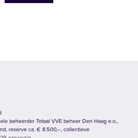
gende
d
nele beheerder Totaal VVE beheer Den Haag e.o.,
nd, reserve ca. € 8.500,--, collectieve
JOP aanwezig