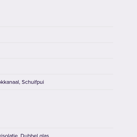
kkanaal, Schuifpui
isolatie, Dubbel glas