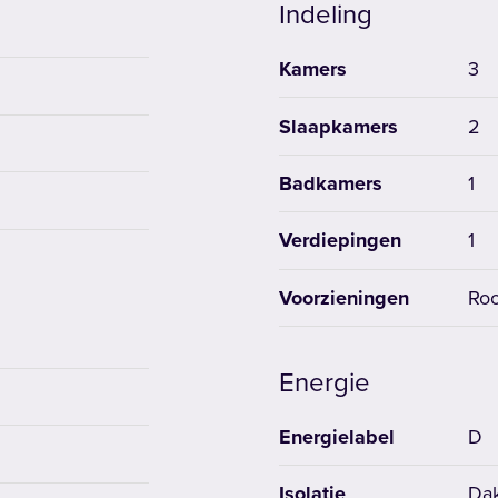
Indeling
Kamers
3
Slaapkamers
2
Badkamers
1
Verdiepingen
1
Voorzieningen
Roo
Energie
Energielabel
D
Isolatie
Dak