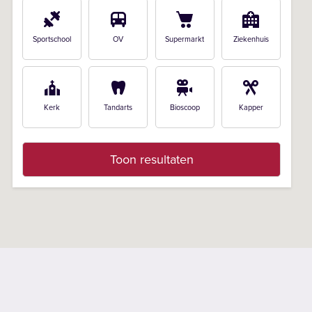
ng en/of buren, welke een eigenaar verkoper die het
elden.
Sportschool
OV
Supermarkt
Ziekenhuis
Kerk
Tandarts
Bioscoop
Kapper
Toon resultaten