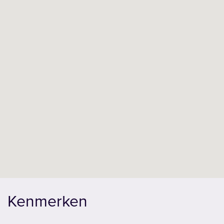
woonstand en geschikt voor jong en oud? Dan bent u 
deze woning te bezichtigen. Het is namelijk zonder 
aanpassingen direct te betrekken!
Kenmerken