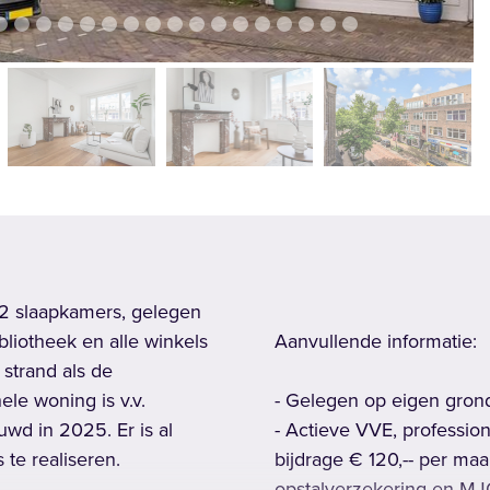
vol
slaapkamers, gelegen
bliotheek en alle winkels
Aanvullende informatie:
strand als de
ele woning is v.v.
- Gelegen op eigen gron
uwd in 2025. Er is al
- Actieve VVE, professio
e realiseren.
bijdrage € 120,-- per maa
opstalverzekering en M