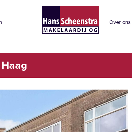
n
Over ons
n Haag
Verg