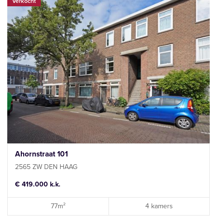
Verkocht
Ahornstraat 101
2565 ZW DEN HAAG
€ 419.000 k.k.
77m²
4 kamers