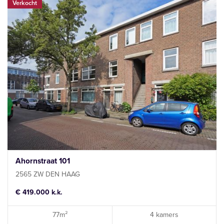
Verkocht
Ahornstraat 101
2565 ZW DEN HAAG
€ 419.000 k.k.
77m²
4 kamers