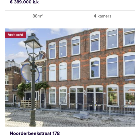
€ 389.000 k.k.
88m²
4 kamers
Verkocht
Noorderbeekstraat 178