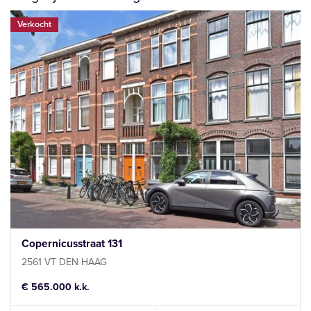
Verkocht
Copernicusstraat 131
2561 VT DEN HAAG
€ 565.000 k.k.