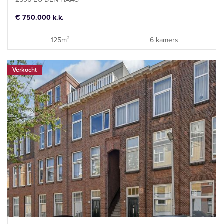
€ 750.000 k.k.
125m²
6 kamers
Verkocht