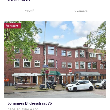
€ 675.000 k.k.
116m²
5 kamers
Verkocht
Johannes Bildersstraat 75
2596 EG DEN HAAG