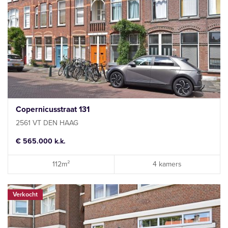
Copernicusstraat 131
2561 VT DEN HAAG
€ 565.000 k.k.
112m²
4 kamers
Verkocht