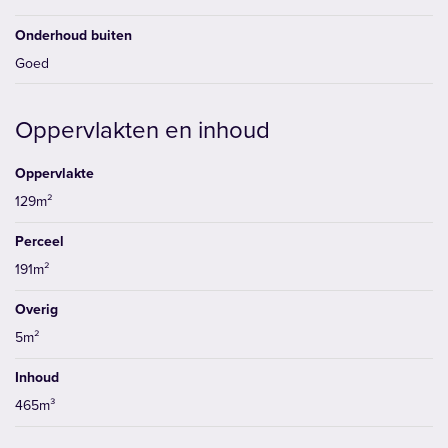
vrieskast. Beide van een extra
woning uit deze bouwperiode.
Onderhoud buiten
Goed
Oppervlakten en inhoud
Oppervlakte
129m²
Perceel
191m²
Overig
5m²
Inhoud
465m³