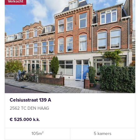
Verkocht
Celsiusstraat 139 A
2562 TC DEN HAAG
€ 525.000 k.k.
105m²
5 kamers